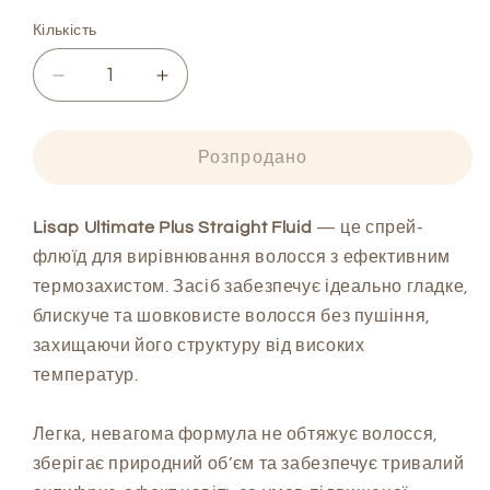
Кількість
Зменшити
Збільшити
кількість
кількість
Спрей-
Спрей-
флюїд
флюїд
Розпродано
Lisap
Lisap
Ultimate
Ultimate
Plus
Plus
Lisap Ultimate Plus Straight Fluid
— це спрей-
Straight
Straight
флюїд для вирівнювання волосся з ефективним
Fluid
Fluid
термозахистом. Засіб забезпечує ідеально гладке,
з
з
блискуче та шовковисте волосся без пушіння,
функцією
функцією
захищаючи його структуру від високих
термозахисту,
термозахисту,
250
250
температур.
ml
ml
Легка, невагома формула не обтяжує волосся,
зберігає природний об’єм та забезпечує тривалий