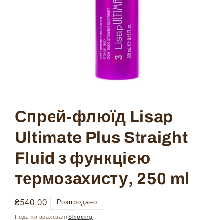
Open
media
1
in
Спрей-флюїд Lisap
modal
Ultimate Plus Straight
Fluid з функцією
термозахисту, 250 ml
Ціна
₴540.00
Розпродано
звичайна
Податки враховані
Shipping