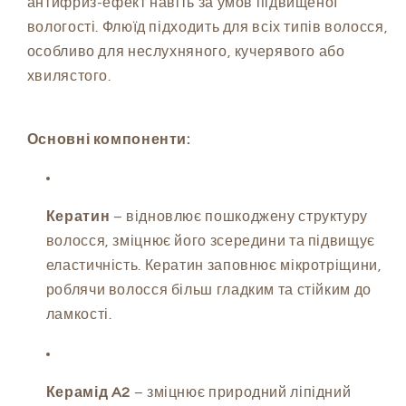
антифриз-ефект навіть за умов підвищеної
вологості. Флюїд підходить для всіх типів волосся,
особливо для неслухняного, кучерявого або
хвилястого.
Основні компоненти:
Кератин
– відновлює пошкоджену структуру
волосся, зміцнює його зсередини та підвищує
еластичність. Кератин заповнює мікротріщини,
роблячи волосся більш гладким та стійким до
ламкості.
Керамід A2
– зміцнює природний ліпідний