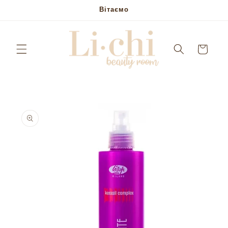
Skip to
Вітаємо
content
Кошик
Skip to
product
information