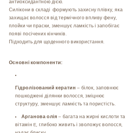
антиоксидантною дією.
Repair
Repair
Силікони в складі формують захисну плівку, яка
Spray,
Spray,
захищає волосся від термічного впливу фену,
250
250
ml
ml
плойки чи праски, зменшує ламкість і запобігає
появі посічених кінчиків.
Підходить для щоденного використання.
Основні компоненти:
Гідролізований кератин
– білок, заповнює
пошкоджені ділянки волосся, зміцнює
структуру, зменшує ламкість та пористість.
Арганова олія
– багата на жирні кислоти та
вітамін E, глибоко живить і зволожує волосся,
надає блиску.