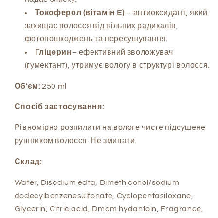
Токоферол (вітамін E)
– антиоксидант, який
захищає волосся від вільних радикалів,
фотопошкоджень та пересушування.
Гліцерин
– ефективний зволожувач
(гумектант), утримує вологу в структурі волосся.
Об'єм:
250 ml
Спосіб застосування:
Рівномірно розпилити на вологе чисте підсушене
рушником волосся. Не змивати.
Склад:
Water, Disodium edta, Dimethiconol/sodium
dodecylbenzenesulfonate, Cyclopentasiloxane,
Glycerin, Citric acid, Dmdm hydantoin, Fragrance,