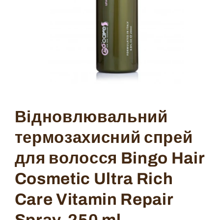
Open
media
1
in
Відновлювальний
modal
термозахисний спрей
для волосся Bingo Hair
Cosmetic Ultra Rich
Care Vitamin Repair