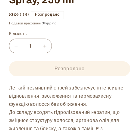
Spray, 250 ml
Ціна
₴630.00
Розпродано
звичайна
Податки враховані
Shipping
Кількість
Зменшити
Збільшити
кількість
кількість
Відновлювальний
Відновлювальний
термозахисний
термозахисний
Розпродано
спрей
спрей
для
для
волосся
волосся
Легкий незмивний спрей забезпечує інтенсивне
Bingo
Bingo
відновлення, зволоження та термозахисну
Hair
Hair
функцію волосся без обтяження.
Cosmetic
Cosmetic
До складу входять гідролізований кератин, що
Ultra
Ultra
зміцнює структуру волосся, арганова олія для
Rich
Rich
Care
Care
живлення та блиску, а також вітамін E з
Vitamin
Vitamin