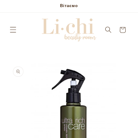
Skip to
Вітаємо
content
Кошик
Skip to
product
information