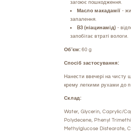
загоює пошкодження.
Масло макадамії
- ж
запалення.
B3 (ніацинамід)
- від
запобігає втраті вологи.
Об'єм:
60 g
Спосіб застосування:
Нанести ввечері на чисту ш
крему легкими рухами до п
Склад:
Water, Glycerin, Caprylic/Ca
Polydecene, Phenyl Trimethi
Methylglucose Distearate, C