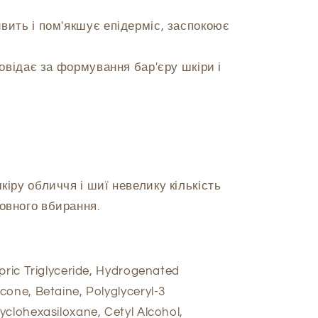
ивить і пом'якшує епідерміс, заспокоює
повідає за формування бар'єру шкіри і
кіру обличчя і шиї невелику кількість
овного вбирання.
pric Triglyceride, Hydrogenated
cone, Betaine, Polyglyceryl-3
yclohexasiloxane, Cetyl Alcohol,