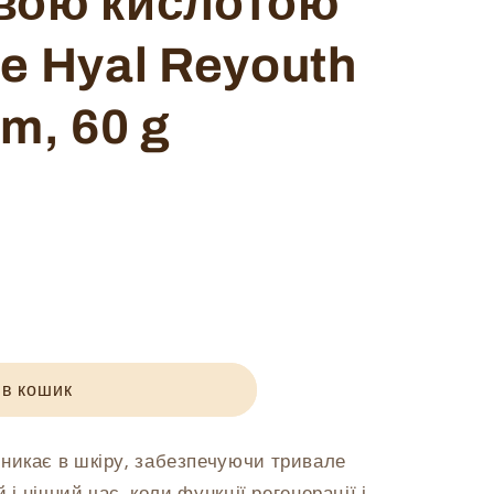
овою кислотою
le Hyal Reyouth
m, 60 g
й
 в кошик
никає в шкіру, забезпечуючи тривале
ю
 і нічний час, коли функції регенерації і