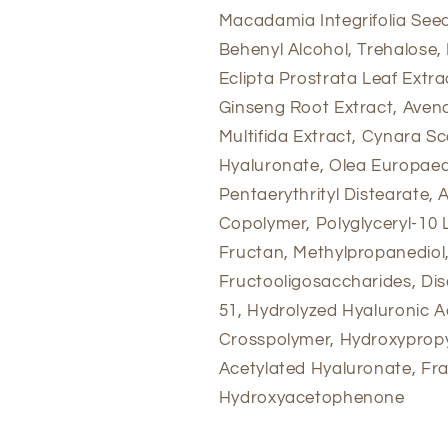
Macadamia Integrifolia Seed 
Behenyl Alcohol, Trehalose,
Eclipta Prostrata Leaf Extr
Ginseng Root Extract, Avena 
Multifida Extract, Cynara S
Hyaluronate, Olea Europaea (
Pentaerythrityl Distearate
Copolymer, Polyglyceryl-10 
Fructan, Methylpropanediol,
Fructooligosaccharides, Di
51, Hydrolyzed Hyaluronic A
Crosspolymer, Hydroxyprop
Acetylated Hyaluronate, Fra
Hydroxyacetophenone