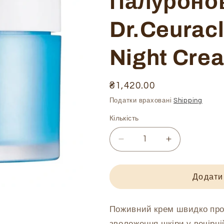
гіалурон
Dr.Ceurac
Night Crea
Ціна
₴1,420.00
звичайна
Податки враховані
Shipping
Кількість
Зменшити
Збільшити
кількість
кількість
Зволожуючий
Зволожуючи
нічний
нічний
Додати
крем-
крем-
маска
маска
з
з
Поживний крем швидко про
гіалуроновою
гіалуроново
зволоження шкіри у вечірній