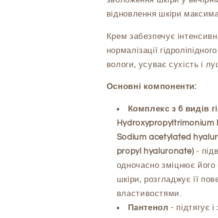
кислотою
кислотою
відновлення шкіри максима
Dr.Ceuracle
Dr.Ceuracle
Hyal
Hyal
Крем забезпечує інтенсивне
Reyouth
Reyouth
Night
Night
нормалізації гідроліпідного
Cream,
Cream,
вологи, усуває сухість і лу
60
60
g
g
Основні компоненти:
Комплекс з 6 видів гі
Hydroxypropyltrimonium h
Sodium acetylated hyalur
propyl hyaluronate)
- під
одночасно зміцнює його 
шкіри, розгладжує її п
властивостями.
Пантенол
- підтягує 