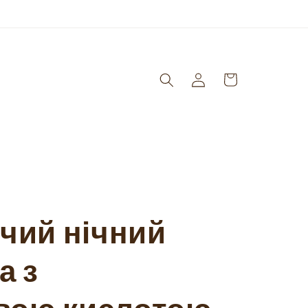
Log
Кошик
in
чий нічний
а з