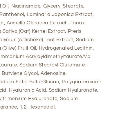
Oil, Niacinamide, Glyceryl Stearate,
 Panthenol, Laminaria Japonica Extract,
act, Acmella Oleracea Extract, Panax
Sativa (Oat) Kernel Extract, Pteris
colymus (Artichoke) Leaf Extract, Sodium
Olive) Fruit Oil, Hydrogenated Lecithin,
, Ammonium Acryloyldimethyltaurate/Vp
Laurate, Sodium Stearoyl Glutamate,
 Butylene Glycol, Adenosine,
sodium Edta, Beta-Glucan, Polyquaternium-
cid, Hyaluronic Acid, Sodium Hyaluronate,
yltrimonium Hyaluronate, Sodium
grance, 1,2-Hexanediol,