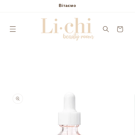
Skip to
Вітаємо
content
Кошик
Skip to
product
information