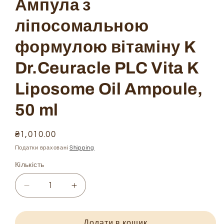
Ампула з
ліпосомальною
формулою вітаміну K
Dr.Ceuracle PLC Vita K
Liposome Oil Ampoule,
50 ml
Ціна
₴1,010.00
звичайна
Податки враховані
Shipping
Кількість
Зменшити
Збільшити
кількість
кількість
Ампула
Ампула
з
з
Додати в кошик