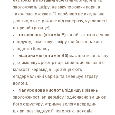
екстракт петрушки)
ефективно живлять та
зволожують шкіру, не закупорюючи пори, а
також заспокоюють її, особливо це актуально
для тих, хто страждає від куперозу, чутливості
шкіри або розацеї;
токоферол (вітамін Е)
запобігає окисленню
продукту, пом'якшує шкіру і здійснює захист
ліпідного балансу;
ніацинамід (вітамін В3)
має протизапальну
дію, зменшує розмір пор, сприяє збільшенню
кількості керамідів, що зміцнюють
епідермальний бар’єр, та зменшує втрату
вологи;
гіалуронова кислота
підвищує рівень
зволоженості епідермісу і одночасно зміцнює
його структуру, утримує вологу всередині
шкіри, розгладжує її поверхню, володіє