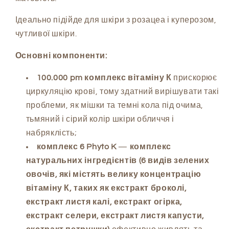
Ідеально підійде для шкіри з розацеа і куперозом,
чутливої шкіри.
Основні компоненти:
100.000 pm комплекс вітаміну К
прискорює
циркуляцію крові, тому здатний вирішувати такі
проблеми, як мішки та темні кола під очима,
тьмяний і сірий колір шкіри обличчя і
набряклість;
комплекс 6 Phyto K
—
комплекс
натуральних інгредієнтів (6 видів зелених
овочів, які містять велику концентрацію
вітаміну К, таких як екстракт броколі,
екстракт листя калі, екстракт огірка,
екстракт селери, екстракт листя капусти,