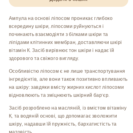
ліпосомальною
ліпосомальною
формулою
формулою
вітаміну
вітаміну
Ампула на основі ліпосом проникає глибоко
K
K
всередину шкіри, ліпосоми руйнуються і
Dr.Ceuracle
Dr.Ceuracle
починають взаємодіяти з білками шкіри та
PLC
PLC
ліпідами клітинних мембран, доставляючи шкірі
Vita
Vita
вітамін К. Засіб вирівнює тон шкіри і надає їй
K
K
Liposome
Liposome
здорового та свіжого вигляду.
Oil
Oil
Ampoule,
Ampoule,
Особливістю ліпосом є не лише транспортування
50
50
інгредієнтів, але вони також позитивно впливають
ml
ml
на шкіру: завдяки вмісту жирних кислот ліпосоми
відновлюють та зміцнюють шкірний бар'єр.
Засіб розроблено на масляній, із вмістом вітаміну
К, та водяній основі, що допомагає зволожити
шкіру, надавши їй пружність, бархатистість та
матовість.