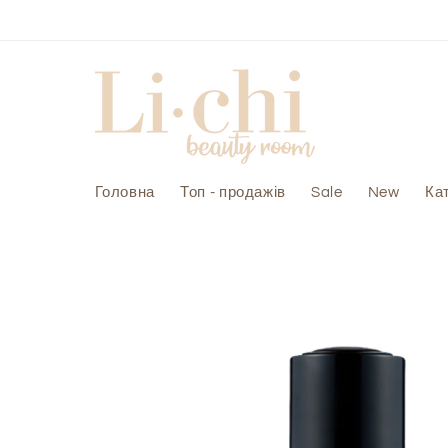
Skip to
content
Головна
Топ - продажів
Sale
New
Кат
Skip to
product
information