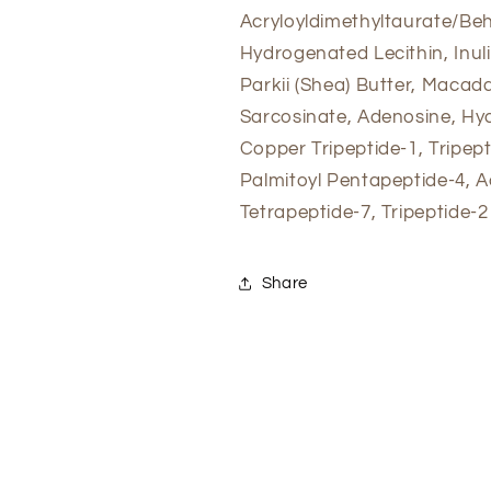
Acryloyldimethyltaurate/Be
Hydrogenated Lecithin, Inu
Parkii (Shea) Butter, Macada
Sarcosinate, Adenosine, Hyd
Copper Tripeptide-1, Tripepti
Palmitoyl Pentapeptide-4, A
Tetrapeptide-7, Tripeptide-2
Share