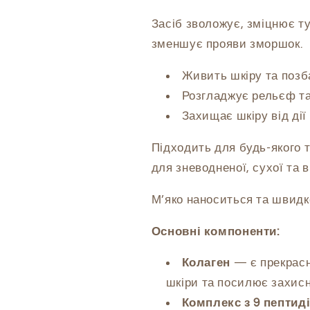
Peptide
Peptide
Serum,
Serum,
Засіб зволожує, зміцнює ту
30
30
зменшує прояви зморшок.
ml
ml
Живить шкіру та позб
Розгладжує рельєф та
Захищає шкіру від ді
Підходить для будь-якого 
для зневодненої, сухої та в
М’яко наноситься та швидко
Основні компоненти:
Колаген
— є прекрасн
шкіри та посилює захисн
Комплекс з 9 пептид