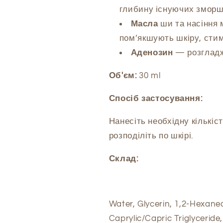
глибину існуючих зморшо
Масла
ши та насіння 
пом’якшують шкіру, стим
Аденозин
— розгладж
Об'єм:
30 ml
Спосіб застосування:
Нанесіть необхідну кількіс
розподіліть по шкірі.
Склад:
Water, Glycerin, 1,2-Hexaned
Caprylic/Capric Triglycerid