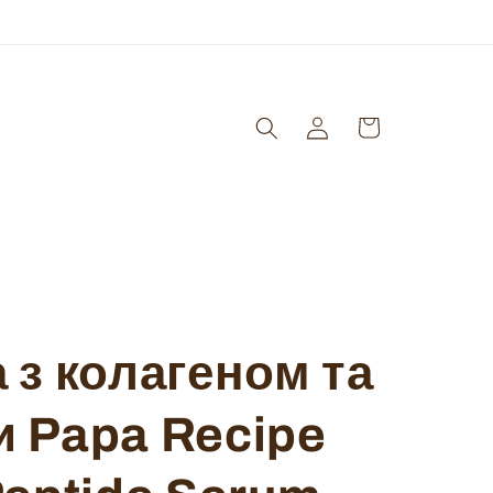
Log
Кошик
in
 з колагеном та
 Papa Recipe