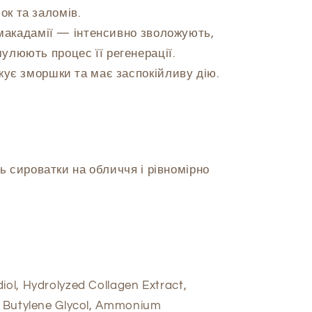
к та заломів.
макадамії — інтенсивно зволожують,
улюють процес її регенерації.
ує зморшки та має заспокійливу дію.
ть сироватки на обличчя і рівномірно
iol, Hydrolyzed Collagen Extract,
e, Butylene Glycol, Ammonium