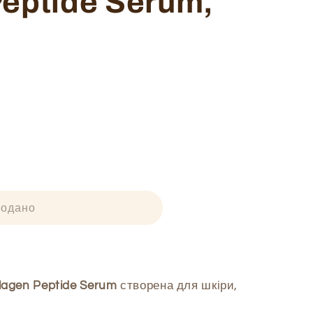
Peptide Serum,
родано
lagen Peptide Serum
створена для шкіри,