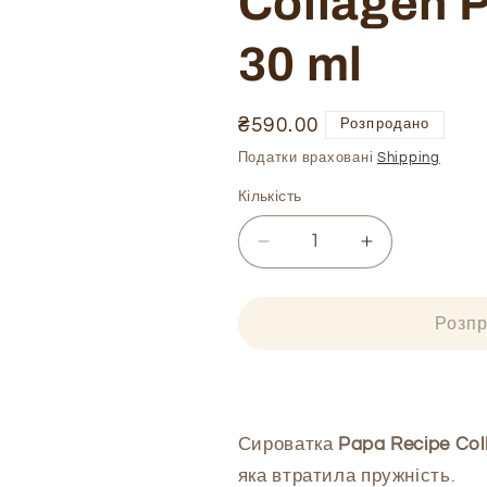
Collagen 
30 ml
Ціна
₴590.00
Розпродано
звичайна
Податки враховані
Shipping
Кількість
Зменшити
Збільшити
кількість
кількість
Сироватка
Сироватка
з
з
Розп
колагеном
колагеном
та
та
пептидами
пептидами
Papa
Papa
Recipe
Recipe
Сироватка
Papa Recipe Col
Collagen
Collagen
яка втратила пружність.