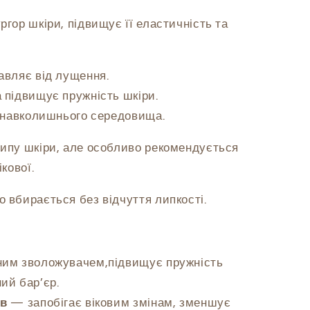
ргор шкіри, підвищує її еластичність та
авляє від лущення.
 підвищує пружність шкіри.
ї навколишнього середовища.
типу шкіри, але особливо рекомендується
ікової.
 вбирається без відчуття липкості.
им зволожувачем,підвищує пружність
ий бар’єр.
ів
— запобігає віковим змінам, зменшує