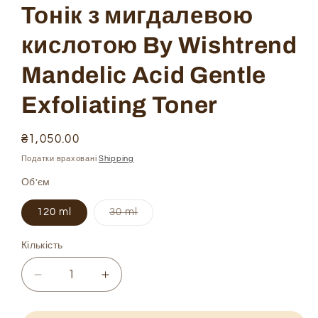
Тонік з мигдалевою
кислотою By Wishtrend
Mandelic Acid Gentle
Exfoliating Toner
Ціна
₴1,050.00
звичайна
Податки враховані
Shipping
Об'єм
Варіант
120 ml
30 ml
не
доступний
Кількість
Зменшити
Збільшити
кількість
кількість
Тонік
Тонік