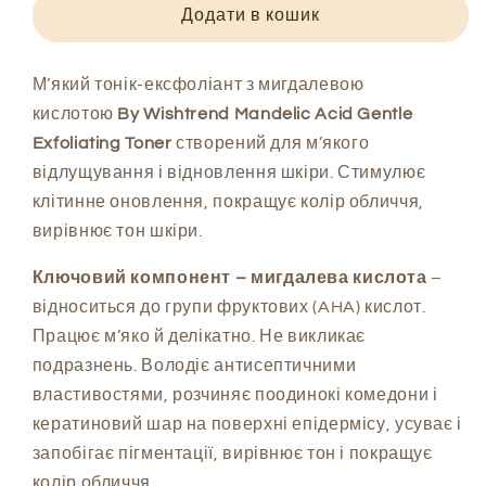
з
з
Додати в кошик
мигдалевою
мигдалевою
кислотою
кислотою
By
By
М’який тонік-ексфоліант з мигдалевою
Wishtrend
Wishtrend
кислотою
By Wishtrend Mandelic Acid Gentle
Mandelic
Mandelic
Exfoliating Toner
створений для м’якого
Acid
Acid
відлущування і відновлення шкіри. Стимулює
Gentle
Gentle
клітинне оновлення, покращує колір обличчя,
Exfoliating
Exfoliating
Toner
Toner
вирівнює тон шкіри.
Ключовий компонент – мигдалева кислота
–
відноситься до групи фруктових (AHA) кислот.
Працює м’яко й делікатно. Не викликає
подразнень. Володіє антисептичними
властивостями, розчиняє поодинокі комедони і
кератиновий шар на поверхні епідермісу, усуває і
запобігає пігментації, вирівнює тон і покращує
колір обличчя.