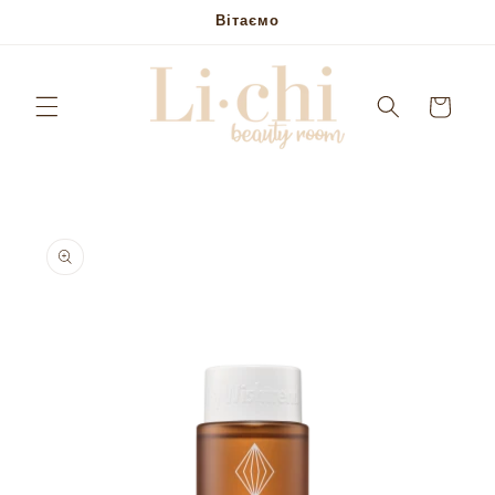
Skip to
Вітаємо
content
Кошик
Skip to
product
information