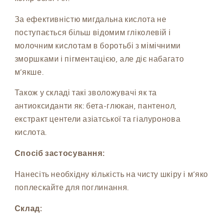
За ефективністю мигдальна кислота не
поступається більш відомим гліколевій і
молочним кислотам в боротьбі з мімічними
зморшками і пігментацією, але діє набагато
м’якше.
Також у складі такі зволожувачі як та
антиоксиданти як: бета-глюкан, пантенол,
екстракт центели азіатської та гіалуронова
кислота.
Спосіб застосування:
Нанесіть необхідну кількість на чисту шкіру і м’яко
поплескайте для поглинання.
Склад: