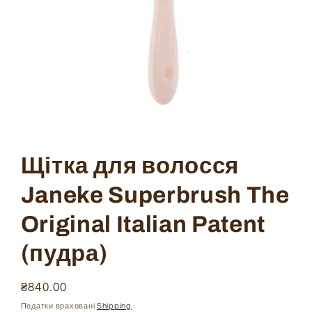
Open
media
1
in
Щітка для волосся
modal
Janeke Superbrush The
Original Italian Patent
(пудра)
Ціна
₴840.00
звичайна
Податки враховані
Shipping