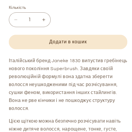
Кількість
Зменшити
Збільшити
кількість
кількість
Щітка
Щітка
для
для
Додати в кошик
волосся
волосся
Janeke
Janeke
Superbrush
Superbrush
Італійський бренд Janeke 1830 випустив гребінець
The
The
нового покоління Superbrush. Завдяки своїй
Original
Original
революційній формулі вона здатна зберегти
Italian
Italian
волосся неушкодженими під час розчісування,
Patent
Patent
сушки феном, використання інших стайлингів.
(пудра)
(пудра)
Вона не рве кінчики і не пошкоджує структуру
волосся.
Цією щіткою можна безпечно розчісувати навіть
ніжне дитяче волосся, нарощене, тонке, густе,