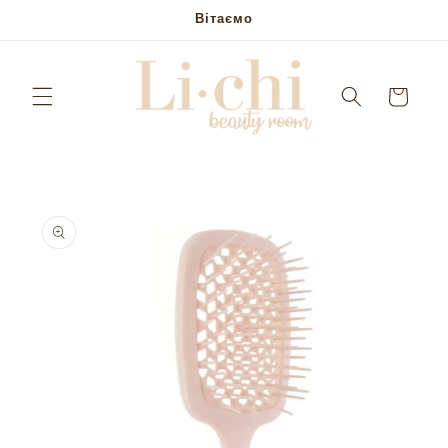
Skip to
Вітаємо
content
Кошик
Skip to
product
information